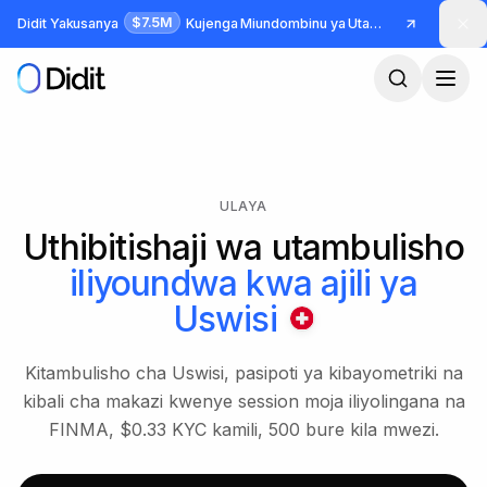
Ruka hadi maudhui makuu
$7.5M
Didit Yakusanya
Kujenga Miundombinu ya Utambulisho na Udanganyifu
ULAYA
Uthibitishaji wa utambulisho
iliyoundwa kwa ajili ya
Uswisi
Kitambulisho cha Uswisi, pasipoti ya kibayometriki na
kibali cha makazi kwenye session moja iliyolingana na
FINMA, $0.33 KYC kamili, 500 bure kila mwezi.