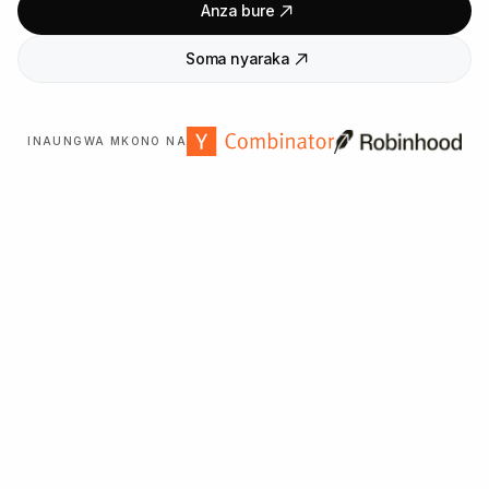
Anza bure
Soma nyaraka
INAUNGWA MKONO NA
Inaaminika na mashirika
2,000
+ duniani kote.