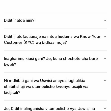
Didit inatoa nini?
Didit inatofautianaje na mtoa huduma wa Know Your
Customer (KYC) wa bidhaa moja?
Inagharimu kiasi gani? Je, kuna chochote cha bure
kweli?
Ni mdhibiti gani wa Uswisi anayeshughulikia
uthibitishaji wa utambulisho kwenye usajili wa
kidijitali?
Je, Didit inalinganisha vitambulisho vya Uswisi na