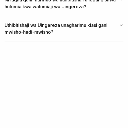
hutumia kwa watumiaji wa Uingereza?
Uthibitishaji wa Uingereza unagharimu kiasi gani
mwisho-hadi-mwisho?
HUSIKA
Habari zinazohusiana