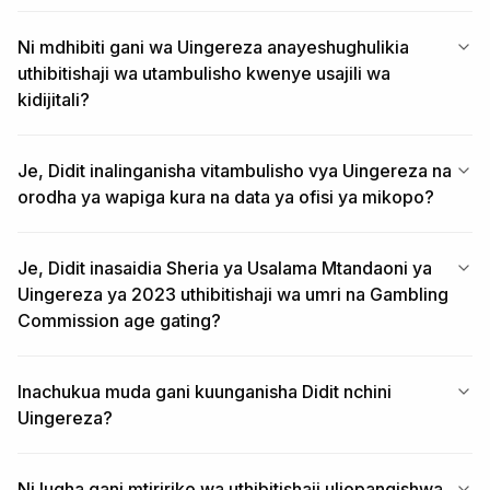
Ni mdhibiti gani wa Uingereza anayeshughulikia
uthibitishaji wa utambulisho kwenye usajili wa
kidijitali?
Je, Didit inalinganisha vitambulisho vya Uingereza na
orodha ya wapiga kura na data ya ofisi ya mikopo?
Je, Didit inasaidia Sheria ya Usalama Mtandaoni ya
Uingereza ya 2023 uthibitishaji wa umri na Gambling
Commission age gating?
Inachukua muda gani kuunganisha Didit nchini
Uingereza?
Ni lugha gani mtiririko wa uthibitishaji uliopangishwa