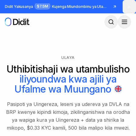
Ruka hadi maudhui makuu
$7.5M
Didit Yakusanya
Kujenga Miundombinu ya Utambulisho na Udanganyifu
ULAYA
Uthibitishaji wa utambulisho
iliyoundwa kwa ajili ya
Ufalme wa Muungano
Pasipoti ya Uingereza, leseni ya udereva ya DVLA na
BRP kwenye kipindi kimoja, zikilinganishwa na orodha
ya wapiga kura ya Uingereza + data ya shirika la
mikopo, $0.33 KYC kamili, 500 bila malipo kila mwezi.