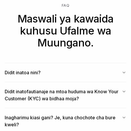
FAQ
Maswali ya kawaida
kuhusu Ufalme wa
Muungano.
Didit inatoa nini?
Didit inatofautianaje na mtoa huduma wa Know Your
Customer (KYC) wa bidhaa moja?
Inagharimu kiasi gani? Je, kuna chochote cha bure
kweli?