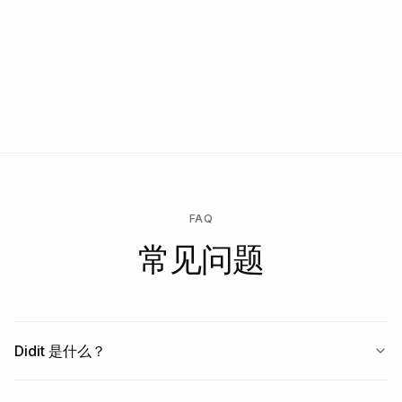
联系我们
免费开始 → 仅在检查运行时付费 → 解锁企业版以获取定制合约、
SLA 或数据驻留。
FAQ
常见问题
Didit 是什么？