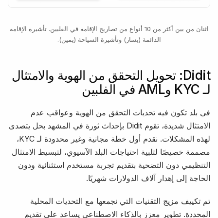
اثنان من بين أكثر من 10 أنواع من تصاريح الإقامة في الفلبين. تأشيرة الإقامة
الدائمة (يسار) وتأشيرة السياحة (يمين).
Didit: تحويل التحقق من الهوية والامتثال
لـ KYC وAML في الفلبين
في بلد تكون فيه تحديات التحقق من الهوية وعواقب عدم
الامتثال شديدة، تقوم Didit بإحداث ثورة في المشهد بحل يتصدى
لهذه المشكلات. نقدم أول خطة مجانية وغير محدودة لـ KYC،
مصممة خصيصًا لتلبية احتياجات البلد الآسيوي، لتبسيط الامتثال
التنظيمي دون التضحية بتقديم تجربة مستخدم استثنائية ودون
الحاجة إلى إهدار آلاف الدولارات شهريًا.
تم تكييف مزيج التقنيات التي نجمعها مع التحديات المحلية
المحددة. تطوير معزز بالذكاء الاصطناعي يساعد على تقديم