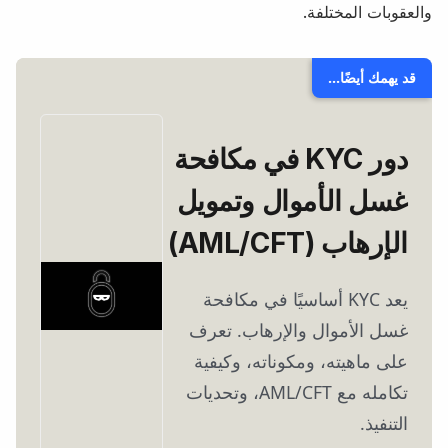
والعقوبات المختلفة.
قد يهمك أيضًا...
دور KYC في مكافحة
غسل الأموال وتمويل
الإرهاب (AML/CFT)
يعد KYC أساسيًا في مكافحة
غسل الأموال والإرهاب. تعرف
على ماهيته، ومكوناته، وكيفية
تكامله مع AML/CFT، وتحديات
التنفيذ.