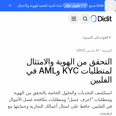
جاوز إلى المحتوى الرئيسي
7.5 مليون دولار
Didit تجمع
لبناء البنية التحتية للهوية والاحتيال
العودة إلى المدونة
المدونة
·
21 مارس 2025
التحقق من الهوية والامتثال
لمتطلبات KYC وAML في
الفلبين
استكشف التحديات والحلول الخاصة بالتحقق من الهوية
ومتطلبات ”اعرف عميل“ ومتطلبات مكافحة غسل الأموال
في الفلبين. حافظ على امتثال أعمالك التجارية وحمايتها مع
ديديت.