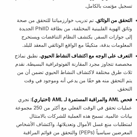
تسجيل مؤتمت بالكامل.
التحقق من الوثائق.
تم تدريب خوارزمياتنا للتحقق من صحة
وثائق الهوية الفلبينية المختلفة، من بطاقة PhilID الجديدة
إلى جوازات السفر. يكتشف النظام التناقضات ويستخرج
المعلومات بدقة، متكيفًا مع الواقع الوثائقي المعقد للبلد.
التعرف على الوجه مع اكتشاف النشاط الحيوي.
نطبق نماذج
مخصصة تتجاوز مجرد المقارنة الفوتوغرافية البسيطة. نقدم
ثلاث طرق مختلفة لاكتشاف النشاط الحيوي تضمن أن من
يتم التحقق منه هو حقًا من يدعي أنه وموجود في وقت
التحقق.
فحص AML والمراقبة المستمرة لـ AML (اختياري):
نجري
عمليات تحقق في الوقت الفعلي مع أكثر من 250 مجموعة
بيانات عالمية. تسمح هذه العملية للشركات بالامتثال
لمتطلبات منع غسل الأموال وتعديلاتها، واكتشاف الأشخاص
المعرضين سياسياً (PEPs) والتحقق من قوائم المراقبة