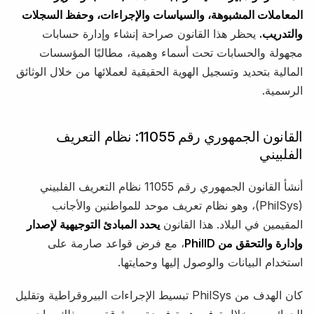
المعاملات المشبوهة، والسياسات والإجراءات، وحفظ السجلات
والتدريب.
يحظر هذا القانون صراحة إنشاء وإدارة حسابات
مجهولة والحسابات تحت أسماء وهمية، مطالبًا المؤسسات
المالية بتحديد وتسجيل الهوية الحقيقية لعملائها من خلال الوثائق
الرسمية.
القانون الجمهوري رقم 11055: نظام التعريف
الفلبيني
أنشأ القانون الجمهوري رقم 11055 نظام التعريف الفلبيني
(PhilSys)، وهو نظام تعريف موحد للمواطنين والأجانب
المقيمين في البلاد. هذا القانون
يحدد المبادئ التوجيهية لإصدار
وإدارة والتحقق من PhilID
، مع فرض قواعد صارمة على
استخدام البيانات والوصول إليها وحمايتها.
كان الهدف من PhilSys تبسيط الإجراءات البيروقراطية وتقليل
الجرائم من خلال توفير هوية فريدة وموثوقة. ومع ذلك، واجه