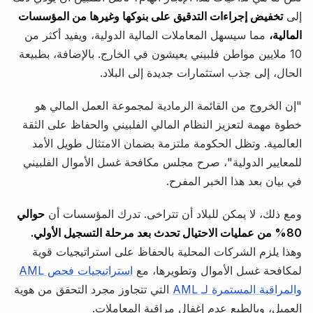
إلى
تخفيض إجراءات التدقيق على بنوكها وغيرها من المؤسسات
المالية،
مما سيسهل المعاملات المالية الدولية، ويفيد أكثر من
10 ملايين مواطن فلبيني يعيشون في الخارج. بالإضافة، بطبيعة
الحال، إلى جذب استثمارات جديدة إلى البلاد.
"إن الخروج من القائمة الرمادية لمجموعة العمل المالي هو
خطوة مهمة لتعزيز النظام المالي الفلبيني والحفاظ على الثقة
العالمية. وتظل الحكومة ملتزمة بضمان الامتثال طويل الأمد
للمعايير الدولية"، صرح مجلس مكافحة غسل الأموال الفلبيني
في بيان بعد هذا الخبر المفرح.
ومع ذلك، لا يمكن للبلاد أن تتراخى. تدرك المؤسسات أن
حوالي
80% من عمليات الاحتيال تحدث بعد مرحلة التسجيل الأولي.
وهذا يلزم الشركات المحلية بالحفاظ على استراتيجيات قوية
لمكافحة غسل الأموال وتطويرها، مع
استراتيجيات فحص AML
والمراقبة المستمرة لـ AML
التي تتجاوز مجرد التحقق من هوية
العميل، وبالطبع عدم إغفال مراقبة المعاملات.