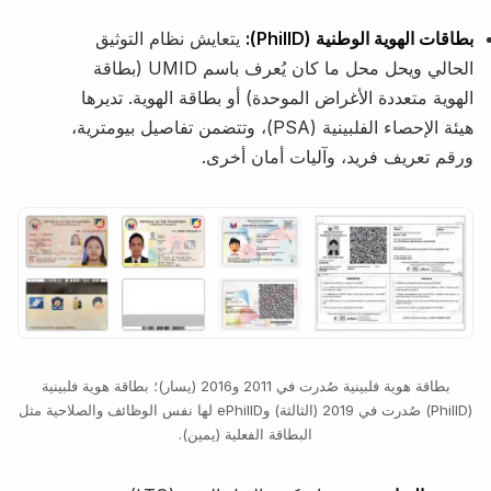
بطاقات الهوية الوطنية (PhilID):
يتعايش نظام التوثيق
الحالي ويحل محل ما كان يُعرف باسم UMID (بطاقة
الهوية متعددة الأغراض الموحدة) أو بطاقة الهوية. تديرها
هيئة الإحصاء الفلبينية (PSA)، وتتضمن تفاصيل بيومترية،
ورقم تعريف فريد، وآليات أمان أخرى.
بطاقة هوية فلبينية صُدرت في 2011 و2016 (يسار)؛ بطاقة هوية فلبينية
(PhilID) صُدرت في 2019 (الثالثة) وePhilID لها نفس الوظائف والصلاحية مثل
البطاقة الفعلية (يمين).