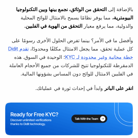
بالإضافة إلى
التحقق من الوثائق، نجمع بينها وبين التكنولوجيا
البيومترية،
مما يوفر نظامًا يسمح بالامتثال للوائح المحلية
والدولية، مما يرفع معيار
التحقق من الهوية في الفلبين.
وأفضل ما في الأمر؟ بينما تفرض الحلول الأخرى رسومًا على
كل عملية تحقق، مما يجعل الامتثال مكلفًا ومحدودًا،
تقدم Didit
خطة مجانية وغير محدودة لـ KYC
؛ الوحيدة في السوق. هذه
الدمقرطة للتكنولوجيا تتيح للشركات من جميع الأحجام العاملة
في الفلبين الامتثال للوائح دون المساس بشؤونها المالية.
انقر على البانر
وابدأ في إحداث ثورة في عملياتك.