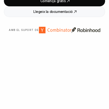
Comença gratis
Llegeix la documentació
AMB EL SUPORT DE
Confiat per més de
2
.
000
organitzacions a tot el món.