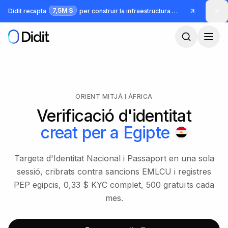
Ves al contingut principal
7,5M $
Didit recapta
per construir la infraestructura per a identitat i frau
ORIENT MITJÀ I ÀFRICA
Verificació d'identitat
creat per a
Egipte
Targeta d'Identitat Nacional i Passaport en una sola
sessió, cribrats contra sancions EMLCU i registres
PEP egipcis, 0,33 $ KYC complet, 500 gratuïts cada
mes.