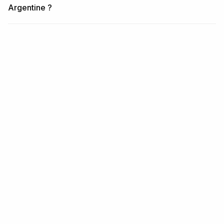
Argentine ?
ARTICLES SIMILAIRES
Contenu associé
RÉGION
Pays en Amérique latine
Lire la suite