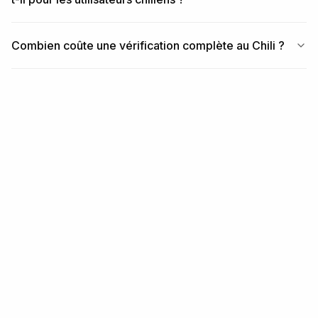
Combien coûte une vérification complète au Chili ?
ARTICLES SIMILAIRES
Contenu associé
RÉGION