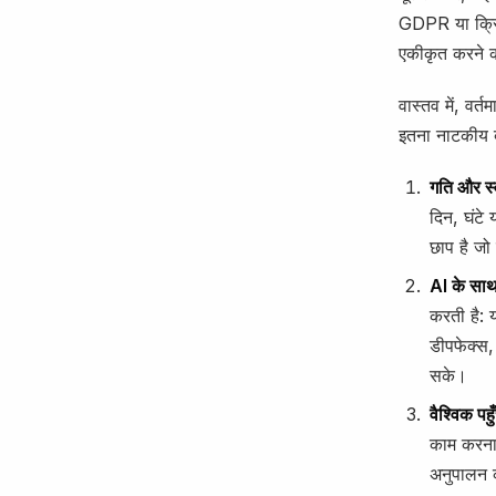
GDPR या क्रिप्
एकीकृत करने क
वास्तव में, वर्
इतना नाटकीय ब
गति और स
दिन, घंटे 
छाप है जो 
AI के साथ
करती है: 
डीपफेक्स,
सके।
वैश्विक पह
काम करना 
अनुपालन क