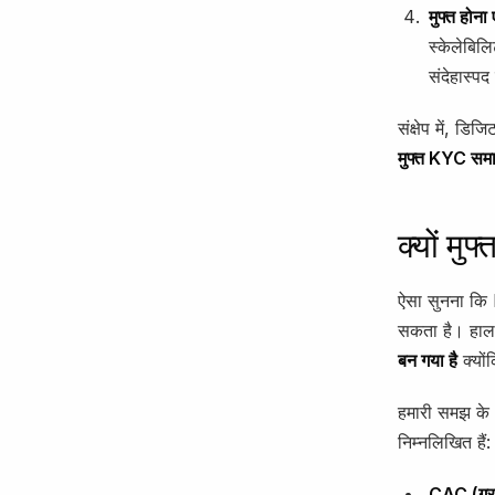
मुफ्त होना
स्केलेबिल
संदेहास्पद
संक्षेप में, डि
मुफ्त KYC सम
क्यों मु
ऐसा सुनना कि 
सकता है। हाल
बन गया है
क्यों
हमारी समझ के अ
निम्नलिखित हैं:
CAC (ग्रा