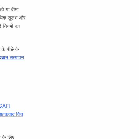
्टो या बीमा
ं अधिक सुलभ और
 नियमों का
के पीछे के
हचान सत्यापन
GAFI
ंकवाद वित्त
ा के लिए