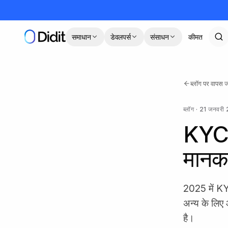
मुख्य कंटेंट पर जाएं
समाधान
डेवलपर्स
संसाधन
कीमत
ब्लॉग पर वापस ज
ब्लॉग
·
21 जनवरी
KYC क
मानक 
2025 में KYC
अन्य के लिए
है।