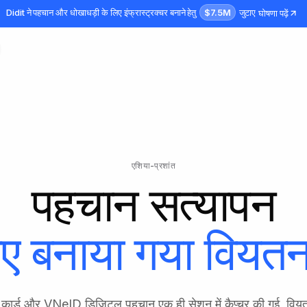
$7.5M
Didit ने पहचान और धोखाधड़ी के लिए इंफ्रास्ट्रक्चर बनाने हेतु
जुटाए
घोषणा पढ़ें
एशिया-प्रशांत
पहचान सत्यापन
िए बनाया गया
वियतन
र्ड और VNeID डिजिटल पहचान एक ही सेशन में कैप्चर की गई, विय