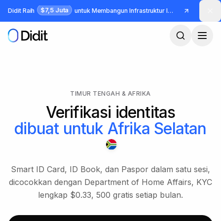
Lewati ke konten utama
$7,5 Juta
Didit Raih
untuk Membangun Infrastruktur Identitas dan Fraud
TIMUR TENGAH & AFRIKA
Verifikasi identitas
dibuat untuk
Afrika Selatan
Smart ID Card, ID Book, dan Paspor dalam satu sesi,
dicocokkan dengan Department of Home Affairs, KYC
lengkap $0.33, 500 gratis setiap bulan.