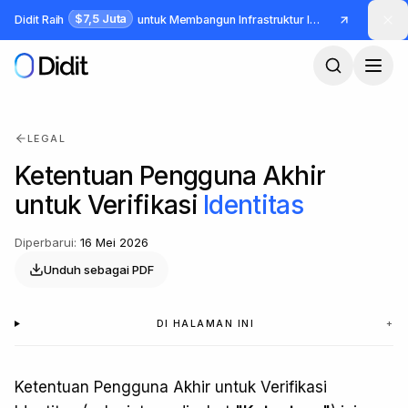
Lewati ke konten utama
$7,5 Juta
Didit Raih
untuk Membangun Infrastruktur Identitas dan Fraud
LEGAL
Ketentuan Pengguna Akhir
untuk Verifikasi
Identitas
Diperbarui
:
16 Mei 2026
Unduh sebagai PDF
DI HALAMAN INI
+
Ketentuan Pengguna Akhir untuk Verifikasi