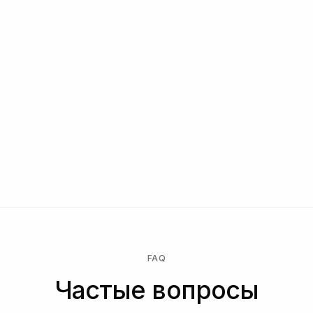
Эксклюзивные функции и партнерские
интеграции
Персональный CSM, аудит безопасности,
поддержка по комплаенсу
Связаться с нами
Начните бесплатно → платите только за выполненные
проверки → переходите на Enterprise для
индивидуального контракта, SLA или размещения данных.
FAQ
Частые вопросы