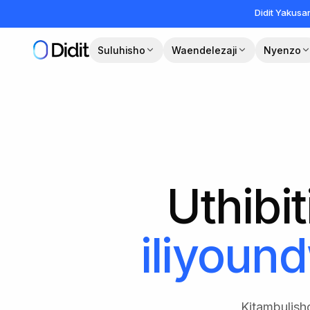
Ruka hadi maudhui makuu
Didit Yakus
Suluhisho
Waendelezaji
Nyenzo
Uthibi
iliyound
Kitambulisho