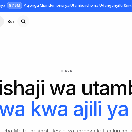
$7.5M
anya
Kujenga Miundombinu ya Utambulisho na Udanganyifu
Som
Bei
ULAYA
tishaji wa utam
wa kwa ajili ya
 cha Malta, pasipoti, leseni ya udereva katika kipind