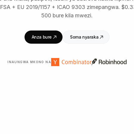
FSA + EU 2019/1157 + ICAO 9303 zimepangwa. $0.33
500 bure kila mwezi.
Anza bure
Soma nyaraka
INAUNGWA MKONO NA