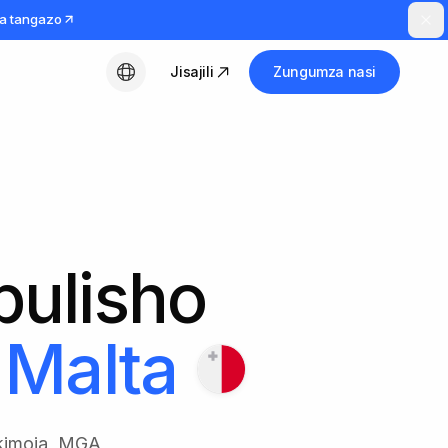
a tangazo
Jisajili
Zungumza nasi
Kiswahili
bulisho
Malta
i kimoja, MGA