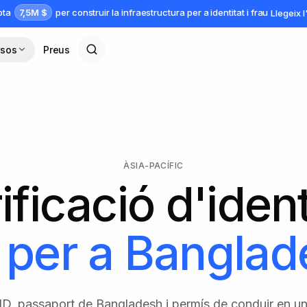
7,5M $
apta
per construir la infraestructura per a identitat i frau
Llegeix 
rsos
Preus
ÀSIA-PACÍFIC
ificació d'ident
 per a
Banglad
D, passaport de Bangladesh i permís de conduir en un