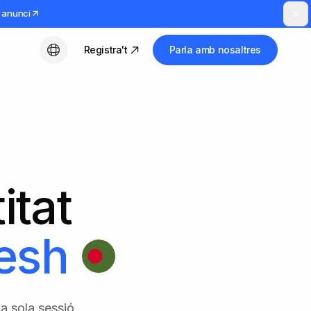
l'anunci
Registra't
Parla amb nosaltres
Català
itat
esh
a sola sessió,