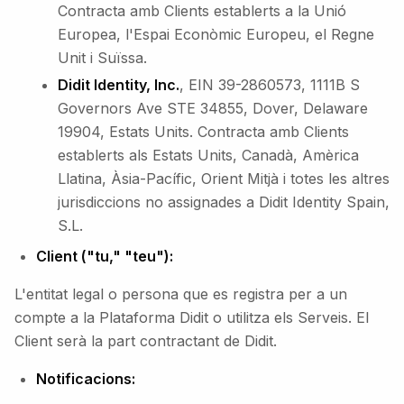
Contracta amb Clients establerts a la Unió
Europea, l'Espai Econòmic Europeu, el Regne
Unit i Suïssa.
Didit Identity, Inc.
, EIN 39-2860573, 1111B S
Governors Ave STE 34855, Dover, Delaware
19904, Estats Units. Contracta amb Clients
establerts als Estats Units, Canadà, Amèrica
Llatina, Àsia-Pacífic, Orient Mitjà i totes les altres
jurisdiccions no assignades a Didit Identity Spain,
S.L.
Client ("tu," "teu"):
L'entitat legal o persona que es registra per a un
compte a la Plataforma Didit o utilitza els Serveis. El
Client serà la part contractant de Didit.
Notificacions: