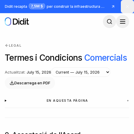
Ves al contingut principal
7,5M $
Didit recapta
per construir la infraestructura per a identitat i frau
LEGAL
Termes i Condicions
Comercials
Actualitzat
:
July 15, 2026
Descarrega en PDF
EN AQUESTA PÀGINA
+