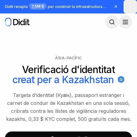
Ves al contingut principal
7,5M $
Didit recapta
per construir la infraestructura per a identitat i frau
ÀSIA-PACÍFIC
Verificació d'identitat
creat per a
Kazakhstan
Targeta d'identitat (Куәлік), passaport estranger i
carnet de conduir de Kazakhstan en una sola sessió,
cribrats contra les llistes de vigilància reguladores
kazakhs, 0,33 $ KYC complet, 500 gratuïts cada mes.