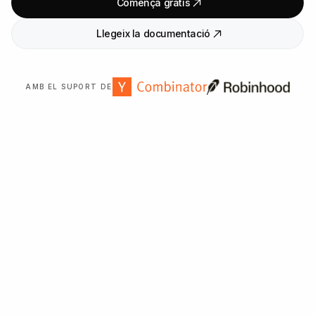
Comença gratis
Llegeix la documentació
AMB EL SUPORT DE
Confiat per més de
2
.
000
organitzacions a tot el món.