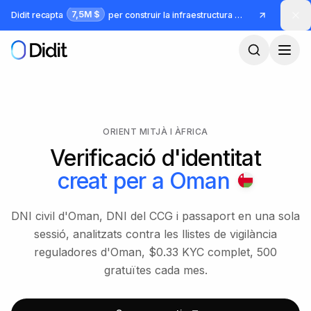
Ves al contingut principal
7,5M $
Didit recapta
per construir la infraestructura per a identitat i frau
ORIENT MITJÀ I ÀFRICA
Verificació d'identitat
creat per a
Oman
DNI civil d'Oman, DNI del CCG i passaport en una sola
sessió, analitzats contra les llistes de vigilància
reguladores d'Oman, $0.33 KYC complet, 500
gratuïtes cada mes.