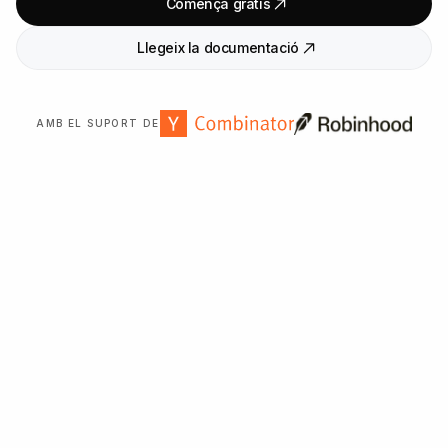
Comença gratis
Llegeix la documentació
AMB EL SUPORT DE
Confiat per més de
2
.
000
organitzacions a tot el món.