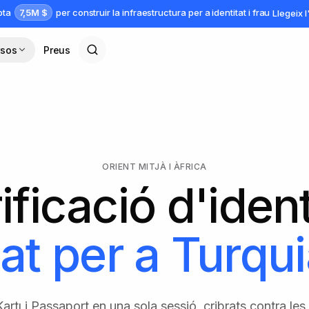
7,5M $
apta
per construir la infraestructura per a identitat i frau
Llegeix 
rsos
Preus
ORIENT MITJÀ I ÀFRICA
ificació d'ident
at per a
Turqui
Kartı i Passaport en una sola sessió, cribrats contra le