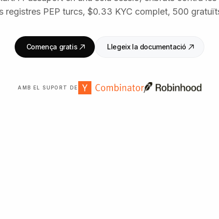
 registres PEP turcs, $0.33 KYC complet, 500 gratuï
Comença gratis
Llegeix la documentació
AMB EL SUPORT DE