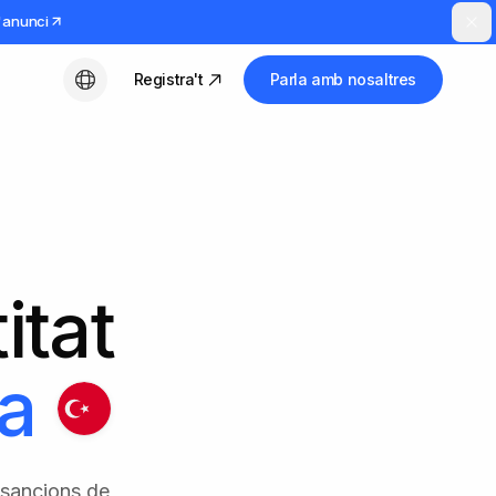
l'anunci
Registra't
Parla amb nosaltres
Català
itat
a
s sancions de