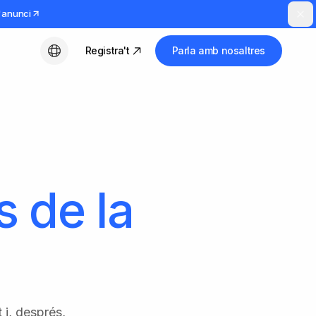
l'anunci
Registra't
Parla amb nosaltres
Català
 de la
 i, després,