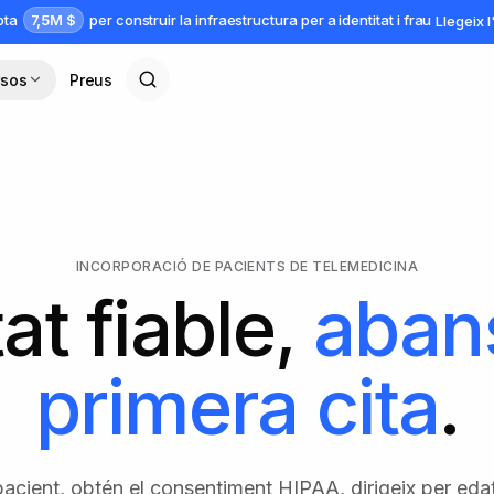
7,5M $
apta
per construir la infraestructura per a identitat i frau
Llegeix 
rsos
Preus
INCORPORACIÓ DE PACIENTS DE TELEMEDICINA
tat fiable,
abans
primera cita
.
 pacient, obtén el consentiment HIPAA, dirigeix per edat