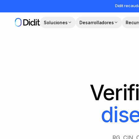
Saltar al contenido principal
Didit recau
Soluciones
Desarrolladores
Recur
Verif
dis
RG, CIN, C