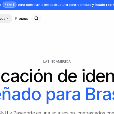
7,5M $
da
para construir la infraestructura para identidad y fraude
Lee 
sos
Precios
LATINOAMÉRICA
icación de ide
eñado para
Bras
NH y Pasaporte en una sola sesión, contrastados con