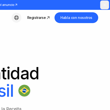
el anuncio
Registrarse
Habla con nosotros
Español
ntidad
il
 la Receita