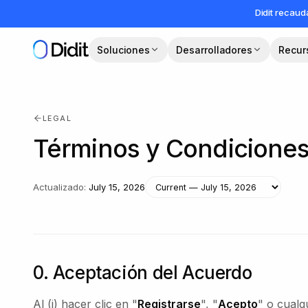
Saltar al contenido principal
Didit recau
Soluciones
Desarrolladores
Recur
LEGAL
Términos y Condicione
Actualizado
:
July 15, 2026
0. Aceptación del Acuerdo
Al (i) hacer clic en "
Registrarse
", "
Acepto
" o cualq