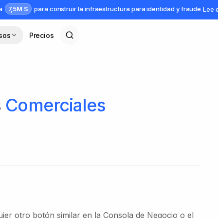
7,5M $
da
para construir la infraestructura para identidad y fraude
Lee 
sos
Precios
s
Comerciales
uier otro botón similar en la Consola de Negocio o el