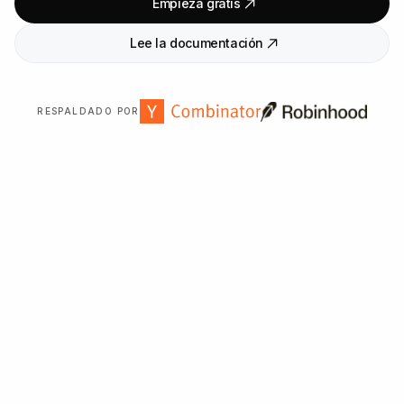
Empieza gratis
Lee la documentación
RESPALDADO POR
Con la confianza de más de
2
.
000
organizaciones en