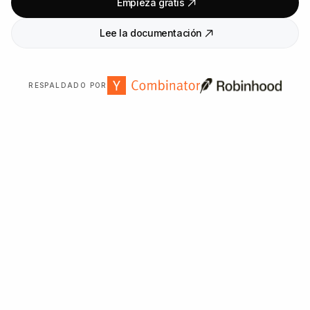
Empieza gratis
Lee la documentación
RESPALDADO POR
Con la confianza de más de
2
.
000
organizaciones en