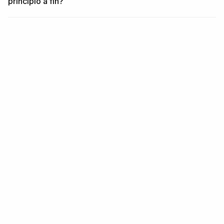
principio a fin?
RELACIONADO
Contenido relacionado
REGIÓN
Países en Oriente Medio y África
Leer más