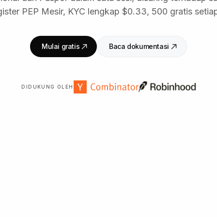
gister PEP Mesir, KYC lengkap $0.33, 500 gratis setiap
Mulai gratis
Baca dokumentasi
DIDUKUNG OLEH