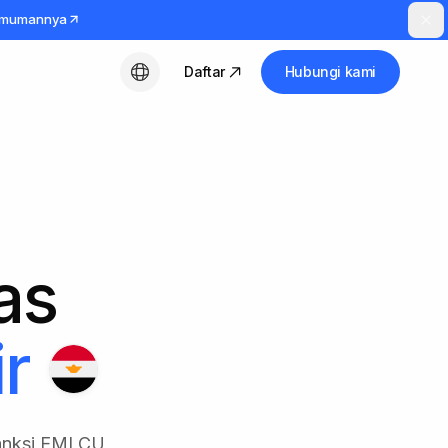
umumannya
Daftar
Hubungi kami
Bahasa Indonesia
tas
r
 sanksi EMLCU