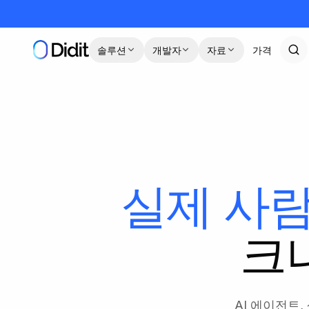
본문으로 건너뛰기
솔루션
개발자
자료
가격
실제 사
크나
AI 에이전트