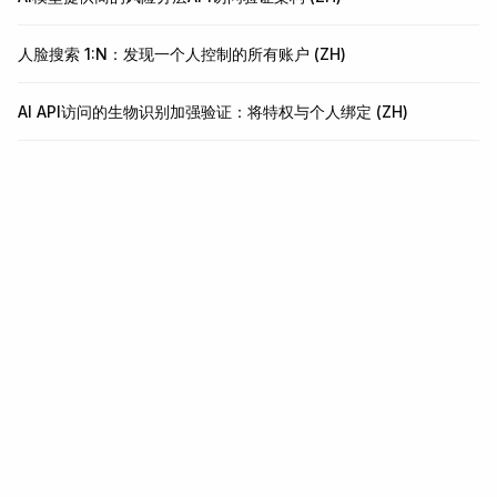
人脸搜索 1:N：发现一个人控制的所有账户 (ZH)
AI API访问的生物识别加强验证：将特权与个人绑定 (ZH)
身份与欺诈基础设施。
一个 API 即可实现 KYC、KYB、交易监控和钱包筛选。5 分钟
即可集成。