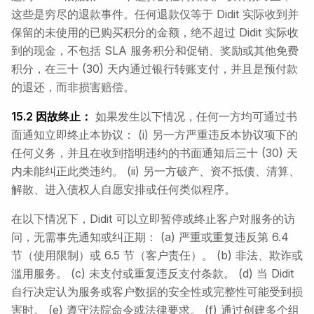
这些是穷尽的退款事件。任何退款仅等于 Didit 实际收到并
保留的未使用的已购买积分的金额，绝不超过 Didit 实际收
到的现金，不包括 SLA 服务积分和促销、奖励或其他免费
积分，在三十 (30) 天内通过银行转账支付，并且是预付款
的退还，而非损害赔偿。
15.2 因故终止：
如果发生以下情况，任何一方均可通过书
面通知立即终止本协议： (i) 另一方严重违反本协议项下的
任何义务，并且在收到指明违约的书面通知后三十 (30) 天
内未能纠正此类违约。 (ii) 另一方破产、资不抵债、清算、
解散、进入债权人自愿安排或任何类似程序。
在以下情况下，Didit 可以立即暂停或终止客户对服务的访
问，无需事先通知或纠正期： (a) 严重或重复违反第 6.4
节（使用限制）或 6.5 节（客户责任）。 (b) 非法、欺诈或
滥用服务。 (c) 未支付或重复违反支付条款。 (d) 当 Didit
自行决定认为服务或客户数据的安全性或完整性可能受到损
害时。 (e) 遵守法院命令或法律要求。 (f) 通过创建多个组