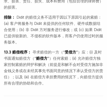
求、损害、责任、损失、成本和费用（包括合理的律师费）
的损害。
排除：
Didit 的赔偿义务不适用于因以下原因引起的索赔：
(a) 客户将服务与 Didit 未提供的任何软件、硬件或数据结
合使用；(b) 非 Didit 方对服务进行修改；或 (c) 如果 Didit
已提供较新的、不侵权的软件版本，而客户仍使用过时的服
务版本。
13.3 赔偿程序：
寻求赔偿的一方（“
受偿方
”）应：(i) 及时
书面通知赔偿方（“
赔偿方
”）任何索赔；(ii) 允许赔偿方独
家控制索赔的辩护和解决（前提是和解不会对受偿方施加非
金钱义务或在未经其事先书面同意的情况下承认受偿方的责
任）；以及 (iii) 在赔偿方承担费用的情况下，向赔偿方提供
所有合理的协助和合作。