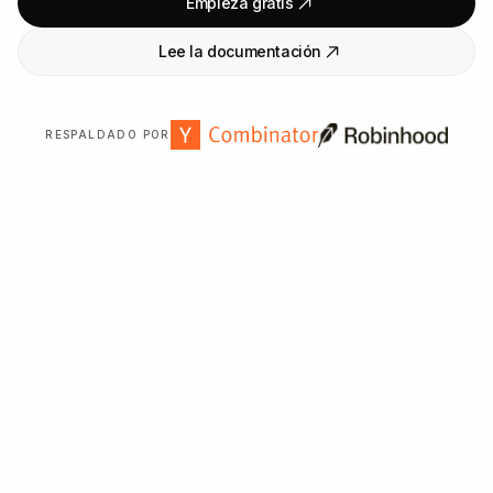
Empieza gratis
Lee la documentación
RESPALDADO POR
Con la confianza de más de
2
.
000
organizaciones en