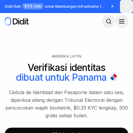
Lewati ke konten utama
$7,5 Juta
Didit Raih
untuk Membangun Infrastruktur Identitas dan Fraud
AMERIKA LATIN
Verifikasi identitas
dibuat untuk
Panama
Cédula de Identidad dan Pasaporte dalam satu sesi,
diperiksa silang dengan Tribunal Electoral dengan
pencocokan wajah biometrik, $0.33 KYC lengkap, 500
gratis setiap bulan.