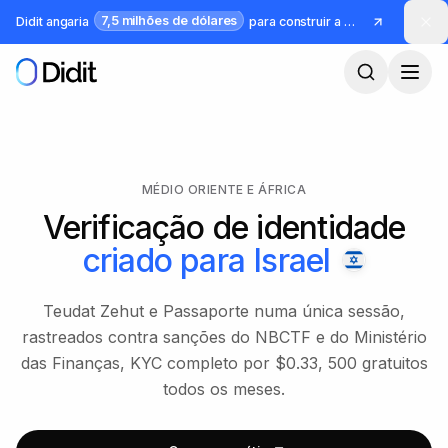
Saltar para o conteúdo principal
7,5 milhões de dólares
Didit angaria
para construir a infraestrutura para identidade e fraude
MÉDIO ORIENTE E ÁFRICA
Verificação de identidade
criado para
Israel
Teudat Zehut e Passaporte numa única sessão,
rastreados contra sanções do NBCTF e do Ministério
das Finanças, KYC completo por $0.33, 500 gratuitos
todos os meses.