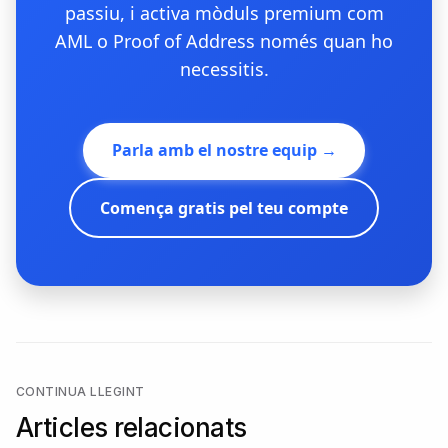
passiu, i activa mòduls premium com
AML o Proof of Address només quan ho
necessitis.
Parla amb el nostre equip →
Comença gratis pel teu compte
CONTINUA LLEGINT
Articles relacionats