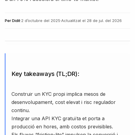
Per
Didit
·
2 d’octubre del 2025
·
Actualitzat el
28 de jul. del 2026
Key takeaways (TL;DR):
Construir un KYC propi implica mesos de
desenvolupament, cost elevat i risc regulador
continu.
Integrar una API KYC gratuïta et porta a
producció en hores, amb costos previsibles.
Els fluxos “friction-lite” impulsen la conversió i