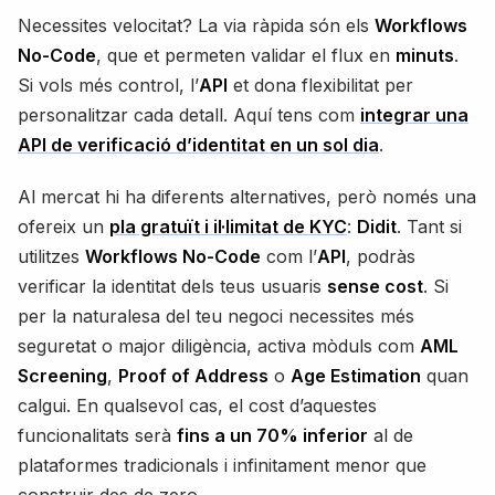
Necessites velocitat? La via ràpida són els
Workflows
No-Code
, que et permeten validar el flux en
minuts
.
Si vols més control, l’
API
et dona flexibilitat per
personalitzar cada detall. Aquí tens com
integrar una
API de verificació d’identitat en un sol dia
.
Al mercat hi ha diferents alternatives, però només una
ofereix un
pla gratuït i il·limitat de KYC
:
Didit
. Tant si
utilitzes
Workflows No-Code
com l’
API
, podràs
verificar la identitat dels teus usuaris
sense cost
. Si
per la naturalesa del teu negoci necessites més
seguretat o major diligència, activa mòduls com
AML
Screening
,
Proof of Address
o
Age Estimation
quan
calgui. En qualsevol cas, el cost d’aquestes
funcionalitats serà
fins a un 70% inferior
al de
plataformes tradicionals i infinitament menor que
construir des de zero.