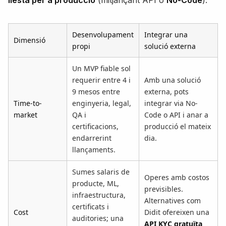
Desenvolupament
Integrar una
Dimensió
propi
solució externa
Un MVP fiable sol
requerir entre 4 i
Amb una solució
9 mesos entre
externa, pots
Time-to-
enginyeria, legal,
integrar via No-
market
QA i
Code o API i anar a
certificacions,
producció el mateix
endarrerint
dia.
llançaments.
Sumes salaris de
Operes amb costos
producte, ML,
previsibles.
infraestructura,
Alternatives com
certificats i
Cost
Didit ofereixen una
auditories; una
API KYC gratuïta