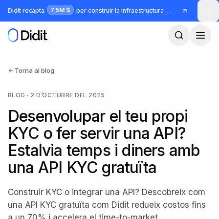
Ves al contingut principal
7,5M $
Didit recapta
per construir la infraestructura per a identitat i frau
Torna al blog
BLOG
·
2 D’OCTUBRE DEL 2025
Desenvolupar el teu propi
KYC o fer servir una API?
Estalvia temps i diners amb
una API KYC gratuïta
Construir KYC o integrar una API? Descobreix com
una API KYC gratuïta com Didit redueix costos fins
a un 70% i accelera el time-to-market.