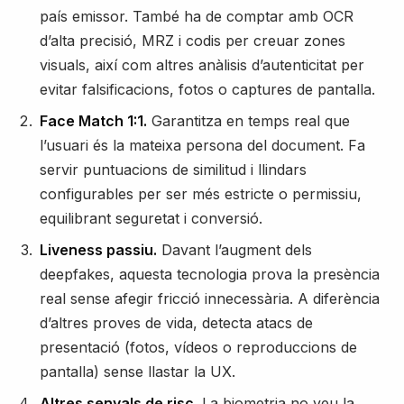
país emissor. També ha de comptar amb OCR
d’alta precisió, MRZ i codis per creuar zones
visuals, així com altres anàlisis d’autenticitat per
evitar falsificacions, fotos o captures de pantalla.
Face Match 1:1.
Garantitza en temps real que
l’usuari és la mateixa persona del document. Fa
servir puntuacions de similitud i llindars
configurables per ser més estricte o permissiu,
equilibrant seguretat i conversió.
Liveness passiu.
Davant l’augment dels
deepfakes, aquesta tecnologia prova la presència
real sense afegir fricció innecessària. A diferència
d’altres proves de vida, detecta atacs de
presentació (fotos, vídeos o reproduccions de
pantalla) sense llastar la UX.
Altres senyals de risc.
La biometria no veu la