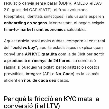
regulació canvia sense parar (GDPR, AMLD6, eIDAS
2.0, guies del GAFI/FATF), el frau evoluciona
(deepfakes, identitats sintètiques) i els usuaris esperen
onboarding en segons
. Mentrestant, el negoci exigeix
time-to-market
i
unit economics
saludables.
Aquest article resol molts dubtes: compara el cost real
del
“build vs buy”
, aporta estadístiques i explica quan
convé una
API KYC gratuïta
com la de Didit per
sortir
a producció en menys de 24 hores
. La conclusió
ràpida: si busques velocitat, personalització i costos
previsibles,
integrar
(API o
No-Code
) és la via més
eficient en
nou de cada deu
casos.
Per què la fricció en KYC mata la
conversió (i el LTV)