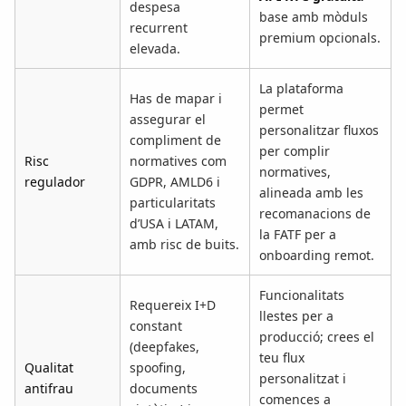
despesa
base amb mòduls
recurrent
premium opcionals.
elevada.
La plataforma
Has de mapar i
permet
assegurar el
personalitzar fluxos
compliment de
per complir
Risc
normatives com
normatives,
regulador
GDPR, AMLD6 i
alineada amb les
particularitats
recomanacions de
d’USA i LATAM,
la FATF per a
amb risc de buits.
onboarding remot.
Funcionalitats
Requereix I+D
llestes per a
constant
producció; crees el
(deepfakes,
teu flux
Qualitat
spoofing,
personalitzat i
antifrau
documents
comences a