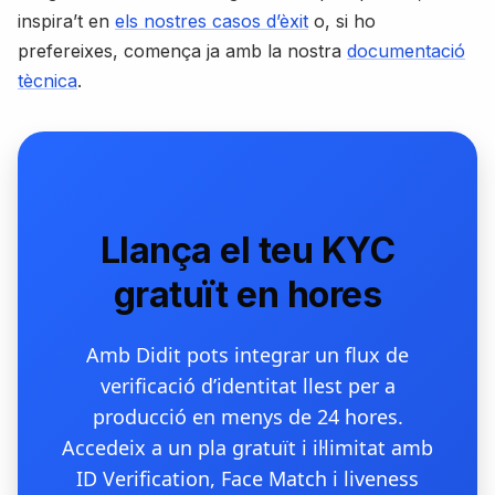
inspira’t en
els nostres casos d’èxit
o, si ho
prefereixes, comença ja amb la nostra
documentació
tècnica
.
Llança el teu KYC
gratuït en hores
Amb Didit pots integrar un flux de
verificació d’identitat llest per a
producció en menys de 24 hores.
Accedeix a un pla gratuït i il·limitat amb
ID Verification, Face Match i liveness