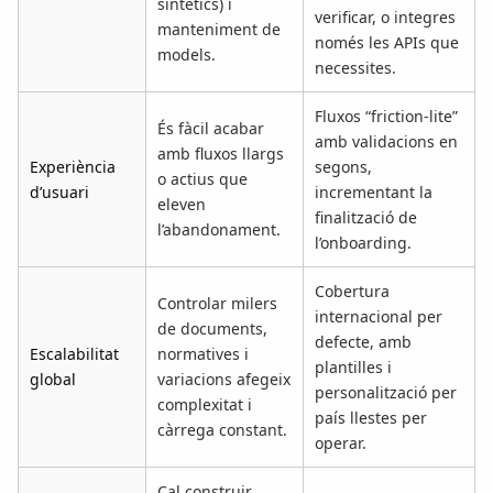
sintètics) i
verificar, o integres
manteniment de
només les APIs que
models.
necessites.
Fluxos “friction-lite”
És fàcil acabar
amb validacions en
amb fluxos llargs
Experiència
segons,
o actius que
d’usuari
incrementant la
eleven
finalització de
l’abandonament.
l’onboarding.
Cobertura
Controlar milers
internacional per
de documents,
defecte, amb
Escalabilitat
normatives i
plantilles i
global
variacions afegeix
personalització per
complexitat i
país llestes per
càrrega constant.
operar.
Cal construir