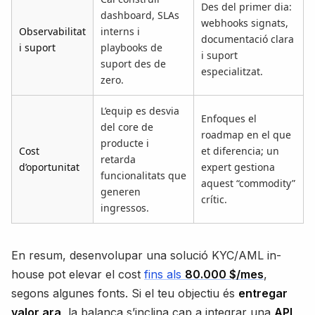
Des del primer dia:
dashboard, SLAs
webhooks signats,
Observabilitat
interns i
documentació clara
i suport
playbooks de
i suport
suport des de
especialitzat.
zero.
L’equip es desvia
Enfoques el
del core de
roadmap en el que
producte i
Cost
et diferencia; un
retarda
d’oportunitat
expert gestiona
funcionalitats que
aquest “commodity”
generen
crític.
ingressos.
En resum, desenvolupar una solució KYC/AML in-
house pot elevar el cost
fins als
80.000 $/mes
,
segons algunes fonts. Si el teu objectiu és
entregar
valor ara
, la balança s’inclina cap a integrar una
API