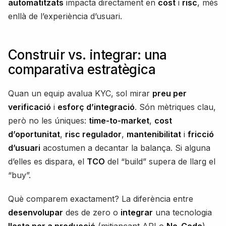
automatitzats
impacta directament en
cost
i
risc
, més
enllà de l’experiència d’usuari.
Construir vs. integrar: una
comparativa estratègica
Quan un equip avalua KYC, sol mirar
preu per
verificació
i
esforç d’integració
. Són mètriques clau,
però no les úniques:
time-to-market
,
cost
d’oportunitat
,
risc regulador
,
mantenibilitat
i
fricció
d’usuari
acostumen a decantar la balança. Si alguna
d’elles es dispara, el
TCO
del “build” supera de llarg el
“buy”.
Què comparem exactament? La diferència entre
desenvolupar
des de zero o
integrar
una tecnologia
llesta per a producció
(mitjançant API o
No-Code
).