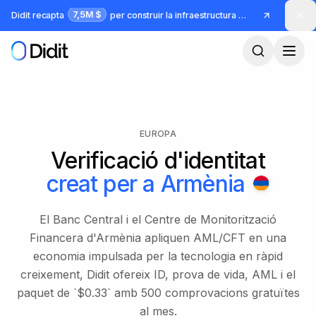
Ves al contingut principal
7,5M $
Didit recapta
per construir la infraestructura per a identitat i frau
EUROPA
Verificació d'identitat
creat per a
Armènia
El Banc Central i el Centre de Monitorització
Financera d'Armènia apliquen AML/CFT en una
economia impulsada per la tecnologia en ràpid
creixement, Didit ofereix ID, prova de vida, AML i el
paquet de `$0.33` amb 500 comprovacions gratuïtes
al mes.