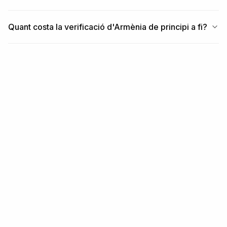
Quant costa la verificació d'Armènia de principi a fi?
RELACIONAT
Contingut relacionat
REGIÓ