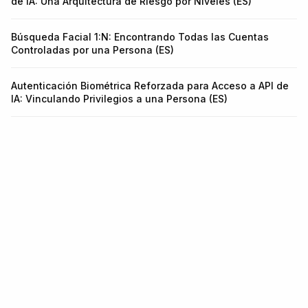
de IA: Una Arquitectura de Riesgo por Niveles (ES)
Búsqueda Facial 1:N: Encontrando Todas las Cuentas
Controladas por una Persona (ES)
Autenticación Biométrica Reforzada para Acceso a API de
IA: Vinculando Privilegios a una Persona (ES)
Infraestructura para identidad y
fraude.
Una API para KYC, KYB, Monitoreo de Transacciones y