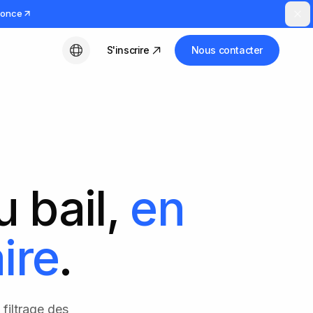
nnonce
S'inscrire
Nous contacter
Français
u bail,
en
ire
.
 filtrage des