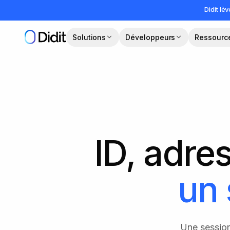
Passer au contenu principal
Didit lè
Solutions
Développeurs
Ressourc
ID, adres
un 
Une session 