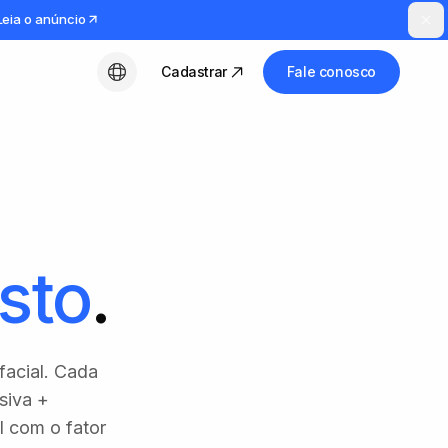
Leia o anúncio
Cadastrar
Fale conosco
Português (BR)
sto
.
facial. Cada
siva +
l com o fator