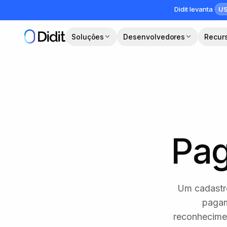
Pular para o conteúdo principal
US
Didit levanta
Soluções
Desenvolvedores
Recur
Pa
Um cadastro
pagam
reconhecimen