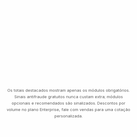
MESMA SELFIE DO ONBOARDING
Transferência · €8.400
VERIFICADO · CONTINUA
Os totais destacados mostram apenas os módulos obrigatórios.
Sinais antifraude gratuitos nunca custam extra; módulos
opcionais e recomendados são sinalizados. Descontos por
volume no plano Enterprise, fale com vendas para uma cotação
personalizada.