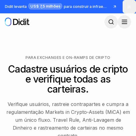
Pular para o conteúdo principal
US$ 7,5 milhões
Didit levanta
para construir a infraestrutura para identidade e fraude
PARA EXCHANGES E ON-RAMPS DE CRIPTO
Cadastre usuários de cripto
e verifique todas as
carteiras.
Verifique usuários, rastreie contrapartes e cumpra a
regulamentação Markets in Crypto-Assets (MiCA) em
um único fluxo. Travel Rule, Anti-Lavagem de
Dinheiro e rastreamento de carteiras no mesmo
contrato.