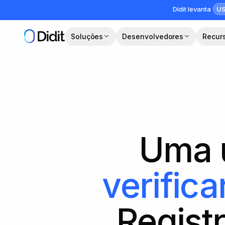
Pular para o conteúdo principal
US
Didit levanta
Soluções
Desenvolvedores
Recur
Uma 
verific
Registr