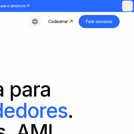
Leia o anúncio
Cadastrar
Fale conosco
Português (BR)
 para
ndedores
.
os, AML,