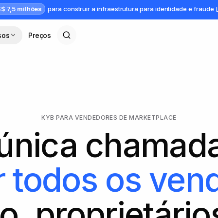
$ 7,5 milhões
para construir a infraestrutura para identidade e fraude
sos
Preços
KYB PARA VENDEDORES DE MARKETPLACE
única chamada
ar todos os ve
o, proprietári