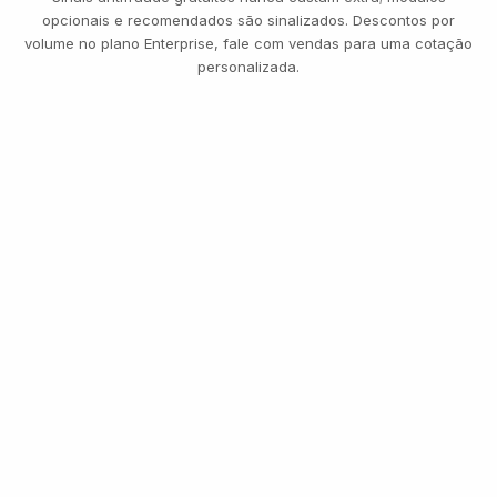
opcionais e recomendados são sinalizados. Descontos por
volume no plano Enterprise, fale com vendas para uma cotação
personalizada.
MESMA SELFIE DO ONBOARDING
Transferência · €8.400
VERIFICADO · CONTINUA
TRÊS PLANOS, UMA TABELA DE PREÇOS
Comece grátis. Pague
pelo uso. Escale para
Enterprise.
500 verificações gratuitas todo mês, para sempre.