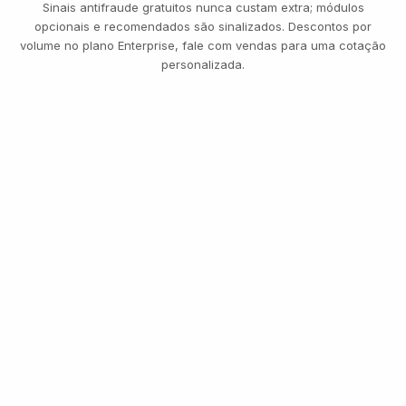
Sinais antifraude gratuitos nunca custam extra; módulos
opcionais e recomendados são sinalizados. Descontos por
volume no plano Enterprise, fale com vendas para uma cotação
personalizada.
MESMA SELFIE DO ONBOARDING
Transferência · €8.400
VERIFICADO · CONTINUA
TRÊS PLANOS, UMA TABELA DE PREÇOS
Comece grátis. Pague
pelo uso. Escale para
Enterprise.
500 verificações gratuitas todo mês, para sempre.