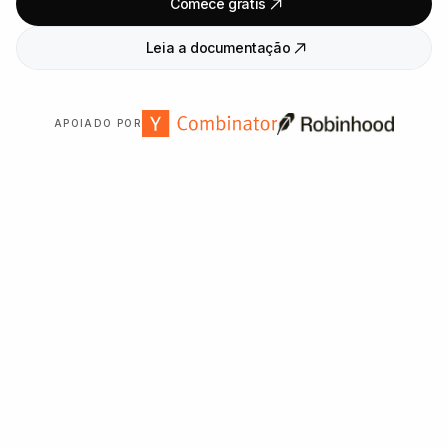
Comece grátis
Leia a documentação
APOIADO POR
Confiado por mais de
2
.
000
organizações em todo o