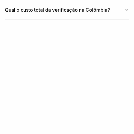
Qual o custo total da verificação na Colômbia?
RELACIONADO
Cobertura relacionada
REGIÃO
Países em América Latina