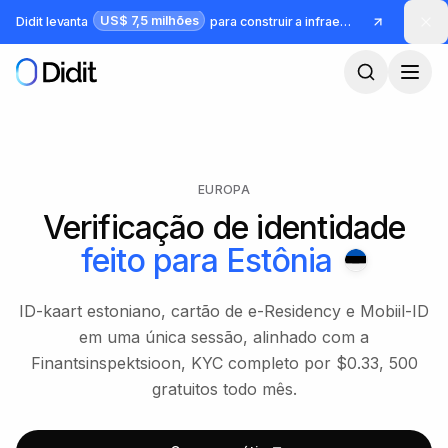
Pular para o conteúdo principal
US$ 7,5 milhões
Didit levanta
para construir a infraestrutura para identidade e fraude
EUROPA
Verificação de identidade
feito para
Estônia
ID-kaart estoniano, cartão de e-Residency e Mobiil-ID
em uma única sessão, alinhado com a
Finantsinspektsioon, KYC completo por $0.33, 500
gratuitos todo mês.