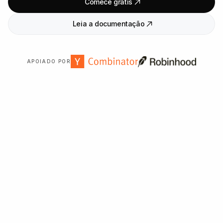
Comece grátis
Leia a documentação
APOIADO POR
Confiado por mais de
2
.
000
organizações em todo o