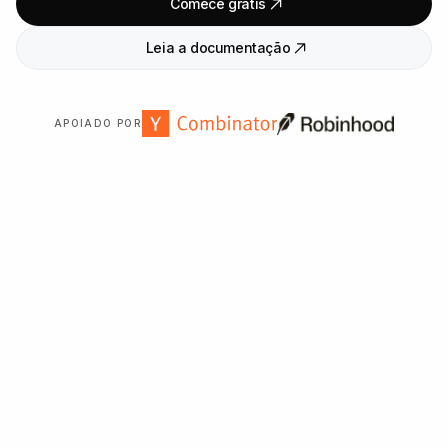
Comece grátis
Leia a documentação
APOIADO POR
Confiado por mais de
2
.
000
organizações em todo o