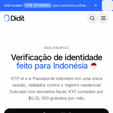
Pular para o conteúdo principal
US$ 7,5 milhões
Didit levanta
para construir a infraestrutura para identidade e fraude
ÁSIA-PACÍFICO
Verificação de identidade
feito para
Indonésia
KTP-el e e-Passaporte indonésio em uma única
sessão, validados contra o registro residencial
Dukcapil com biometria facial, KYC completo por
$0.33, 500 gratuitos por mês.