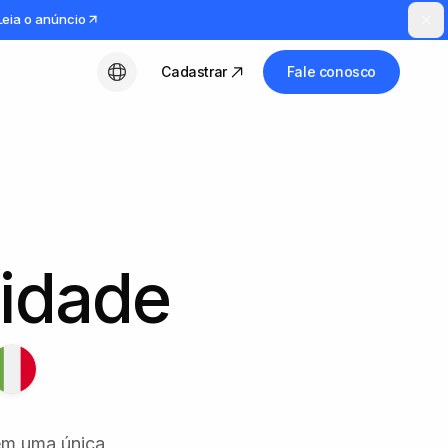
Leia o anúncio
Cadastrar
Fale conosco
Português (BR)
tidade
 em uma única