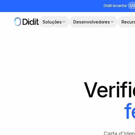
Pular para o conteúdo principal
US
Didit levanta
Soluções
Desenvolvedores
Recur
Verif
f
Carta d'Iden