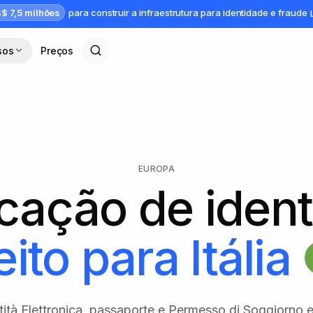
$ 7,5 milhões
para construir a infraestrutura para identidade e fraude
sos
Preços
EUROPA
icação de iden
eito para
Itália
tità Elettronica, passaporte e Permesso di Soggiorno