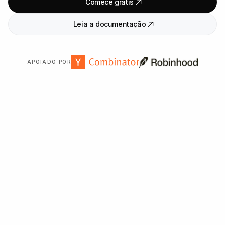
Comece grátis
Leia a documentação
APOIADO POR
Confiado por mais de
2
.
000
organizações em todo o