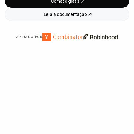
Comece grátis
Leia a documentação
APOIADO POR
Confiado por mais de
2
.
000
organizações em todo o