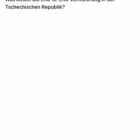
Tschechischen Republik?
ÄHNLICHE INHALTE
Verwandte Inhalte
REGION
Länder in Europa
Mehr lesen