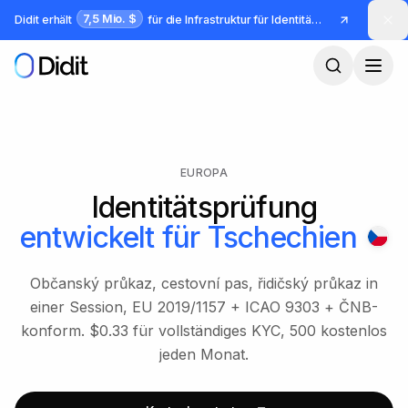
Zum Hauptinhalt springen
7,5 Mio. $
Didit erhält
für die Infrastruktur für Identität und Betrug
EUROPA
Identitätsprüfung
entwickelt für
Tschechien
Občanský průkaz, cestovní pas, řidičský průkaz in
einer Session, EU 2019/1157 + ICAO 9303 + ČNB-
konform. $0.33 für vollständiges KYC, 500 kostenlos
jeden Monat.