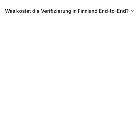
Was kostet die Verifizierung in Finnland End-to-End?
ÄHNLICHE INHALTE
Verwandte Inhalte
REGION
Länder in Europa