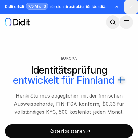
Zum Hauptinhalt springen
7,5 Mio. $
Didit erhält
für die Infrastruktur für Identität und Betrug
EUROPA
Identitätsprüfung
entwickelt für
Finnland
Henkilötunnus abgeglichen mit der finnischen
Ausweisbehörde, FIN-FSA-konform, $0.33 für
vollständiges KYC, 500 kostenlos jeden Monat.
Kostenlos starten