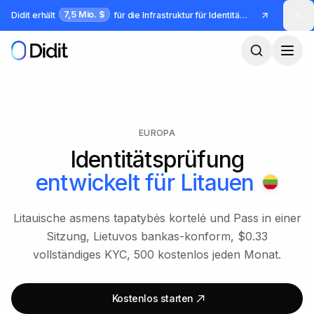
Zum Hauptinhalt springen
7,5 Mio. $
Didit erhält
für die Infrastruktur für Identität und Betrug
EUROPA
Identitätsprüfung
entwickelt für
Litauen
Litauische asmens tapatybės kortelė und Pass in einer
Sitzung, Lietuvos bankas-konform, $0.33
vollständiges KYC, 500 kostenlos jeden Monat.
Kostenlos starten