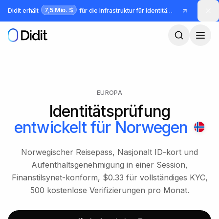
Zum Hauptinhalt springen
7,5 Mio. $
Didit erhält
für die Infrastruktur für Identität und Betrug
EUROPA
Identitätsprüfung
entwickelt für
Norwegen
Norwegischer Reisepass, Nasjonalt ID-kort und
Aufenthaltsgenehmigung in einer Session,
Finanstilsynet-konform, $0.33 für vollständiges KYC,
500 kostenlose Verifizierungen pro Monat.