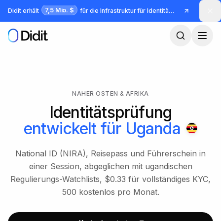
Zum Hauptinhalt springen
7,5 Mio. $
Didit erhält
für die Infrastruktur für Identität und Betrug
NAHER OSTEN & AFRIKA
Identitätsprüfung
entwickelt für
Uganda
National ID (NIRA), Reisepass und Führerschein in
einer Session, abgeglichen mit ugandischen
Regulierungs-Watchlists, $0.33 für vollständiges KYC,
500 kostenlos pro Monat.